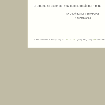
El gigante se escondió, muy quieto, detrás del molino.
Mª José Barrios | 19/05/2005
4 comentarios
Cuentos mínimos is proudly using the
Treba theme
originally designed by
Phu
. Powered 