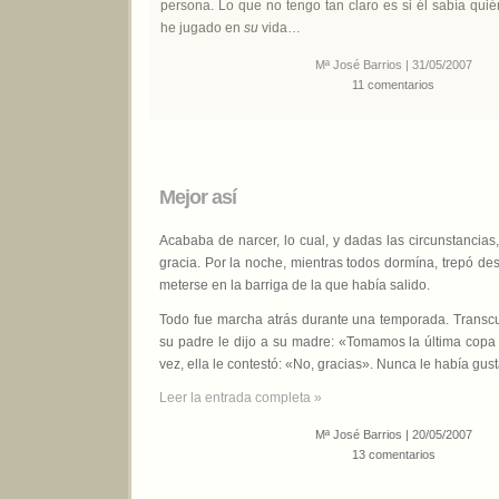
persona. Lo que no tengo tan claro es si él sabía qui
he jugado en
su
vida…
Mª José Barrios | 31/05/2007
11 comentarios
Mejor así
Acababa de narcer, lo cual, y dadas las circunstancias
gracia. Por la noche, mientras todos dormína, trepó des
meterse en la barriga de la que había salido.
Todo fue marcha atrás durante una temporada. Transc
su padre le dijo a su madre: «Tomamos la última copa
vez, ella le contestó: «No, gracias». Nunca le había gust
Leer la entrada completa »
Mª José Barrios | 20/05/2007
13 comentarios