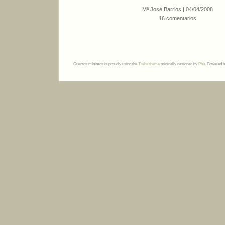
Mª José Barrios | 04/04/2008
16 comentarios
Cuentos mínimos is proudly using the
Treba theme
originally designed by
Phu
. Powered 