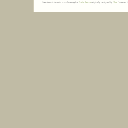
Cuentos mínimos is proudly using the
Treba theme
originally designed by
Phu
. Powered 