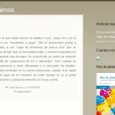
nimos
Ando por aqu
Correo electró
Taller de Palab
n el que había escrito la palabra “rosa”, luego otro con la
creativa en Sev
tro con “pendientes a juego”. Ella se acostumbró pronto a
artida, a sus “cajas de bombones de marca cara” que no
Cuentos mín
jes de lujo” que no necesitaban pilas, y siempre esperaba con
 siguiente nota de papel. Su corazón dio un vuelco de emoción
anillo de compromiso de oro y diamantes”. Pero cuando se
empezaron a tener dificultades y a descuidar los detalles.
Mar de pirañ
ía terminado en su primer aniversario, cuando él le regaló
en lugar de un “camisón de seda” porque no se lo podía
práctico y porque la intención es lo que cuenta.
Mª José Barrios | 17/05/2009
9 comentarios