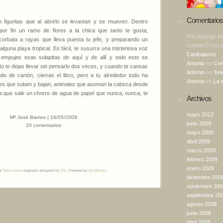
Comentarios 
 figuritas que al abrirlo se levantan y se mueven. Dentro
por fin un ramo de flores a la chica que tanto te gusta,
Puri Astorga
e
orbata a rayas que lleva puesta tu jefe, y preparando un
Gabriel Franci
 alguna playa tropical. Es fácil, te susurra una misteriosa voz
Canibalismo
 empujes esas solapitas de aquí y de allí y todo esto se
Antonio
en
Con
 tú te dejas llevar sin pensarlo dos veces, y cuando te cansas
Antonio
en
Tea
o de cartón, cierras el libro, pero a tu alrededor todo ha
Antonio
en
La 
res que suben y bajan, animales que asoman la cabeza desde
la que sale un chorro de agua de papel que nunca, nunca, te
Archivos
mayo 2012
Mª José Barrios | 16/05/2009
junio 2009
10 comentarios
mayo 2009
abril 2009
marzo 2009
febrero 2009
enero 2009
he
Treba theme
originally designed by
Phu
. Powered by
WordPress
diciembre 200
noviembre 200
septiembre 20
agosto 2008
junio 2008
abril 2008