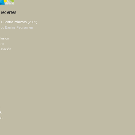
recientes
n
Cuentos mínimos (2009)
sco Barrios Fedriani
en
fusión
tro
estación
8
8
08