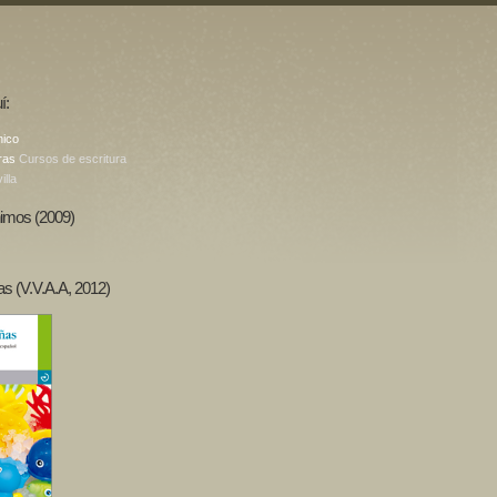
í:
nico
ras
Cursos de escritura
illa
imos (2009)
as (V.V.A.A, 2012)