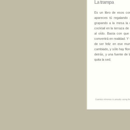
La trampa
Es un libro de esos con
apareces tú regalando 
grapando a la mesa la c
cocktail en la terraza de
al oído. Basta con que
convertirá en realidad. Y
de ser feliz en ese mund
cambiado, y sólo hay flo
detrás, y una fuente de 
quita la sed.
Cuentos mínimos is proudly using t