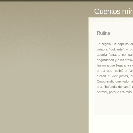
Cuentos mí
Rutina
Le regaló un papelito e
palabra “colgante”, y o
aquella fantasía comp
engordaban y a los “relo
ilusión a que llegara la
el día que recibió el “
fueron a vivir juntos, 
Comprendió que todo hab
una “bufanda de lana” 
permitir, porque era más 