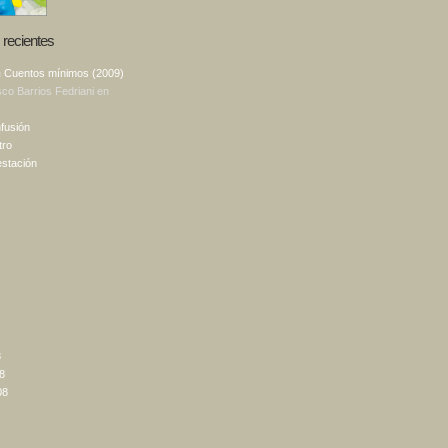
recientes
n
Cuentos mínimos (2009)
sco Barrios Fedriani
en
fusión
tro
estación
8
8
08