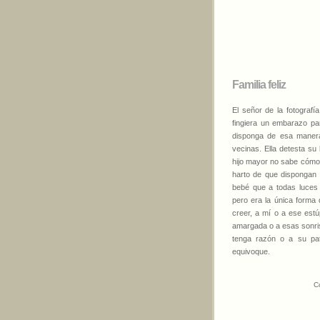
Familia feliz
El señor de la fotograf
fingiera un embarazo par
disponga de esa manera
vecinas. Ella detesta su b
hijo mayor no sabe cómo 
harto de que dispongan d
bebé que a todas luces
pero era la única forma 
creer, a mí o a ese estú
amargada o a esas sonris
tenga razón o a su pa
equivoque.
C