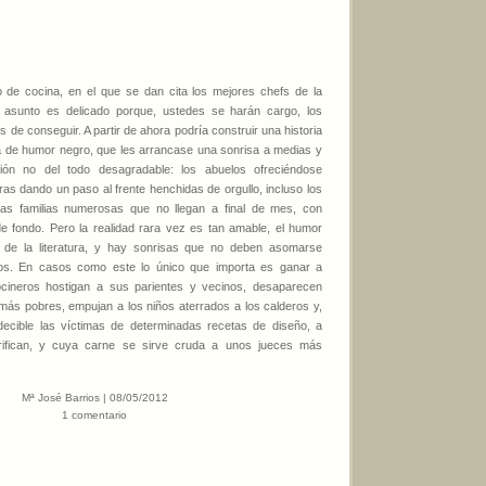
 de cocina, en el que se dan cita los mejores chefs de la
l asunto es delicado porque, ustedes se harán cargo, los
s de conseguir. A partir de ahora podría construir una historia
a de humor negro, que les arrancase una sonrisa a medias y
ión no del todo desagradable: los abuelos ofreciéndose
teras dando un paso al frente henchidas de orgullo, incluso los
las familias numerosas que no llegan a final de mes, con
 fondo. Pero la realidad rara vez es tan amable, el humor
 de la literatura, y hay sonrisas que no deben asomarse
bios. En casos como este lo único que importa es ganar a
ocineros hostigan a sus parientes y vecinos, desaparecen
más pobres, empujan a los niños aterrados a los calderos y,
ndecible las víctimas de determinadas recetas de diseño, a
crifican, y cuya carne se sirve cruda a unos jueces más
Mª José Barrios | 08/05/2012
1 comentario