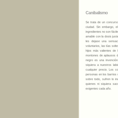
Canibalismo
Se trata de un concurso
ciudad. Sin embargo, e
ingredientes no son fácile
amable con la dosis just
les dejase una sensac
voluntarios, las tías sol
hijos más valientes de 
montones de aplausos de
negro es una invención
siquiera a nuestros la
cualquier precio. Los c
personas en los barrios 
sobre todo, sufren lo i
quienes ni siquiera sa
exigentes cada año.