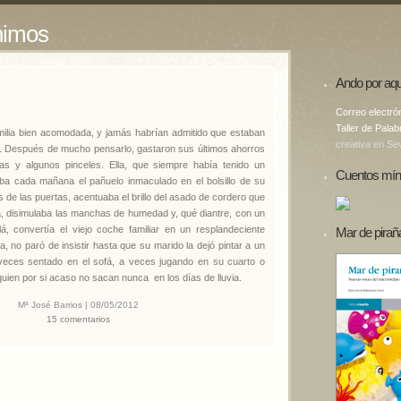
nimos
Ando por aqu
Correo electró
Taller de Palab
ilia bien acomodada, y jamás habrían admitido que estaban
creativa en Sev
 Después de mucho pensarlo, gastaron sus últimos ahorros
as y algunos pinceles. Ella, que siempre había tenido un
Cuentos mín
jaba cada mañana el pañuelo inmaculado en el bolsillo de su
 de las puertas, acentuaba el brillo del asado de cordero que
a, disimulaba las manchas de humedad y, qué diantre, con un
lá, convertía el viejo coche familiar en un resplandeciente
Mar de pirañ
 no paró de insistir hasta que su marido la dejó pintar a un
a veces sentado en el sofá, a veces jugando en su cuarto o
quien por si acaso no sacan nunca en los días de lluvia.
Mª José Barrios | 08/05/2012
15 comentarios