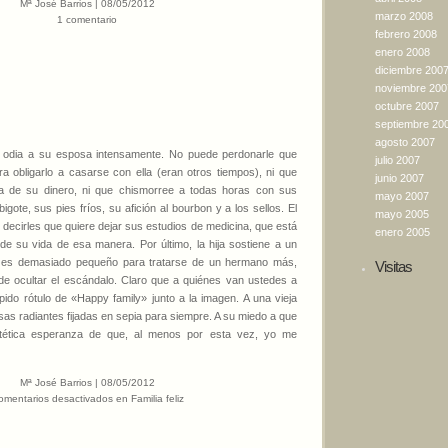
Mª José Barrios | 08/05/2012
marzo 2008
1 comentario
febrero 2008
enero 2008
diciembre 200
noviembre 200
octubre 2007
septiembre 20
agosto 2007
ía odia a su esposa intensamente. No puede perdonarle que
julio 2007
a obligarlo a casarse con ella (eran otros tiempos), ni que
junio 2007
 de su dinero, ni que chismorree a todas horas con sus
mayo 2007
igote, sus pies fríos, su afición al bourbon y a los sellos. El
mayo 2005
decirles que quiere dejar sus estudios de medicina, que está
enero 2005
e su vida de esa manera. Por último, la hija sostiene a un
 es demasiado pequeño para tratarse de un hermano más,
Visitas
de ocultar el escándalo. Claro que a quiénes van ustedes a
pido rótulo de «Happy family» junto a la imagen. A una vieja
as radiantes fijadas en sepia para siempre. A su miedo a que
tética esperanza de que, al menos por esta vez, yo me
Mª José Barrios | 08/05/2012
omentarios desactivados
en Familia feliz