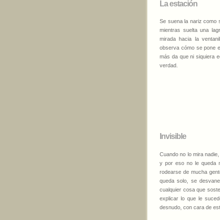
La estación
Se suena la nariz como s
mientras suelta una lag
mirada hacia la ventani
observa cómo se pone en
más da que ni siquiera 
verdad.
Invisible
Cuando no lo mira nadie,
y por eso no le queda m
rodearse de mucha gente
queda solo, se desvane
cualquier cosa que soste
explicar lo que le suce
desnudo, con cara de es