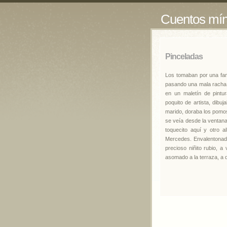
Cuentos mí
Pinceladas
Los tomaban por una fam
pasando una mala racha.
en un maletín de pintur
poquito de artista, dibu
marido, doraba los pomos
se veía desde la ventan
toquecito aquí y otro al
Mercedes. Envalentonada,
precioso niñito rubio, 
asomado a la terraza, a 