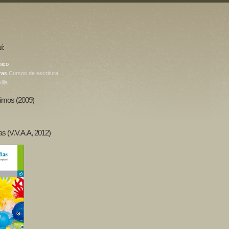
í:
nico
ras
Cursos de escritura
illa
imos (2009)
as (V.V.A.A, 2012)