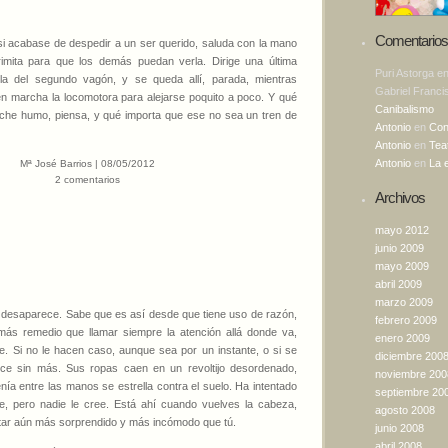
Comentarios 
i acabase de despedir a un ser querido, saluda con la mano
rimita para que los demás puedan verla. Dirige una última
Puri Astorga
e
lla del segundo vagón, y se queda allí, parada, mientras
Gabriel Franci
 marcha la locomotora para alejarse poquito a poco. Y qué
Canibalismo
eche humo, piensa, y qué importa que ese no sea un tren de
Antonio
en
Con
Antonio
en
Tea
Antonio
en
La 
Mª José Barrios | 08/05/2012
2 comentarios
Archivos
mayo 2012
junio 2009
mayo 2009
abril 2009
marzo 2009
 desaparece. Sabe que es así desde que tiene uso de razón,
febrero 2009
ás remedio que llamar siempre la atención allá donde va,
enero 2009
. Si no le hacen caso, aunque sea por un instante, o si se
diciembre 200
ce sin más. Sus ropas caen en un revoltijo desordenado,
noviembre 200
nía entre las manos se estrella contra el suelo. Ha intentado
septiembre 20
de, pero nadie le cree. Está ahí cuando vuelves la cabeza,
agosto 2008
tar aún más sorprendido y más incómodo que tú.
junio 2008
abril 2008