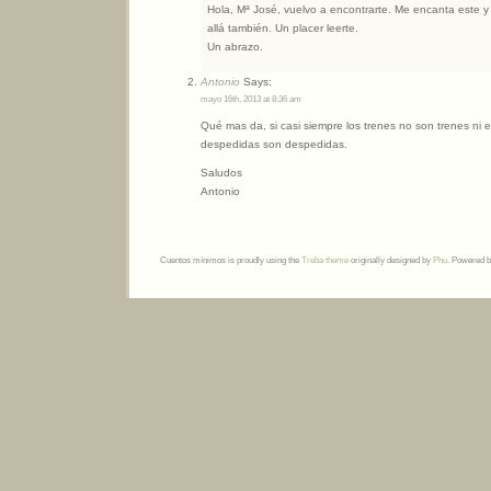
Hola, Mª José, vuelvo a encontrarte. Me encanta este y 
allá también. Un placer leerte.
Un abrazo.
Antonio
Says:
mayo 16th, 2013 at 8:36 am
Qué mas da, si casi siempre los trenes no son trenes ni 
despedidas son despedidas.
Saludos
Antonio
Cuentos mínimos is proudly using the
Treba theme
originally designed by
Phu
. Powered 