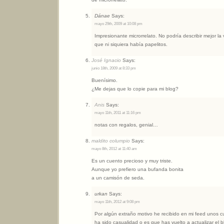
Dánae
Says:
mayo 29th, 2009 at 10:08 pm
Impresionante microrrelato. No podría describir mejor l
que ni siquiera había papelitos.
José Ignacio
Says:
junio 18th, 2009 at 8:33 pm
Buenísimo.
¿Me dejas que lo copie para mi blog?
Anis
Says:
mayo 11th, 2011 at 11:16 pm
notas con regalos, genial…
maldito columpio
Says:
mayo 8th, 2012 at 11:40 am
Es un cuento precioso y muy triste.
Aunque yo prefiero una bufanda bonita
a un camisón de seda.
urkan
Says:
mayo 11th, 2012 at 9:08 pm
Por algún extraño motivo he recibido en mi feed unos cu
ha sido casualidad o es que has vuelto a actualizar el b