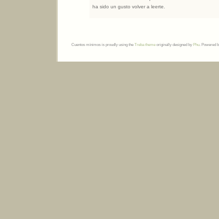
ha sido un gusto volver a leerte.
Cuentos mínimos is proudly using the
Treba theme
originally designed by
Phu
. Powered 