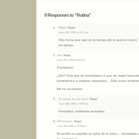
9 Responses to “Rutina”
Mega
Says:
mayo 18th, 2009 at 10:12 am
Otra forma que caer en la trampa (de tu anterior micro).
Un abrazo
Javi
Says:
mayo 19th, 2009 at 9:54 am
¡Fantástico!
¿Ves? Este tipo de microrelatos sí que me dejan fascina
hambrientos ni similares disparates… Sólo puros sentimie
Me ha encantado.
la cueva de los locos
Says:
mayo 19th, 2009 at 10:54 am
Fantastico, realmente fantastico.
GFrancisco
Says:
mayo 28th, 2009 at 10:09 pm
Ni escribir un papelito se salva de la rutina… demasiado af
de microrrelato.