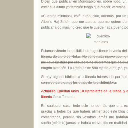
Dicen que publicar en Monosabio es, sobre todo, un r
estar a la altura yo también tengo que crecer. Veremos.
«Cuentos mínimos» está introducido, además, por un
Alberto Haj-Saleh, que me parece que me quiere dem
publicar algo más, no creo que le quede nada bueno por
Estamos viendo la posibilidad de gestionar la venta del l
librería de Libro de Notas. No tiene nada nuevo que no h
me llevo un duro por ello, pero no queremos que se qu
ningún almacén. La tirada es de 500 ejemplares, y el pr
Si hay alguna biblioteca o librería interesada por ah
conmigo para daros los datos de la distribuidora.
Actualizo: Quedan unos 10 ejemplares de la tirada, y e
librería
Casa Tomada
.
En cualquier caso, todo esto no es más que una ex
gracias a todos los que habéis alimentado este blog c
comentarios, porque sin vosotros jamás me habrían
sueño (mínimo) jamás se habría convertido en realidad. 