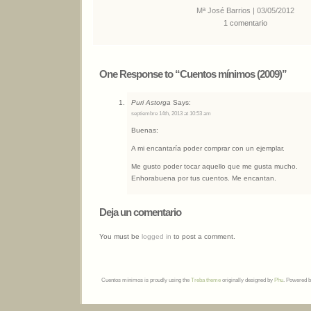
Mª José Barrios | 03/05/2012
1 comentario
One Response to “Cuentos mínimos (2009)”
Puri Astorga
Says:
septiembre 14th, 2013 at 10:53 am
Buenas:
A mi encantaría poder comprar con un ejemplar.
Me gusto poder tocar aquello que me gusta mucho.
Enhorabuena por tus cuentos. Me encantan.
Deja un comentario
You must be
logged in
to post a comment.
Cuentos mínimos is proudly using the
Treba theme
originally designed by
Phu
. Powered 