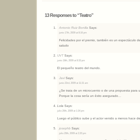
13 Responses to “Teatro”
Antonio Ruiz Bonilla
Says:
junio 17th, 2009 at 8:16 pm
Felicidades por el premio, también es un espectáculo d
saludo
UVT
Says:
junio 18th, 2009 at 8:33 pm
El pequeño teatro del mundo.
Javi
Says:
junio 23rd, 2009 at 11:31 am
¿Se trata de un microcuento o de una propuesta para u
Porque la cosa sería un éxito asegurado…
Lola
Says:
julio 20th, 2009 at 1:34 pm
Luego el público sube y el actor venido a menos hace de
josephb
Says:
julio 20th, 2009 at 2:20 pm