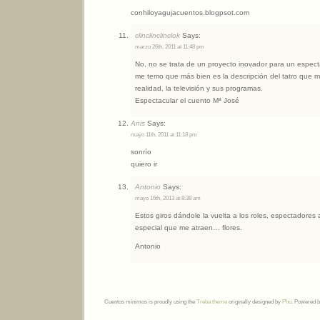
conhiloyagujacuentos.blogpsot.com
clinclinclinclok
Says:
marzo 26th, 2011 at 11:48 pm
No, no se trata de un proyecto inovador para un espect
me temo que más bien es la descripción del tatro que ma
realidad, la televisión y sus programas.
Espectacular el cuento Mª José
Anis
Says:
mayo 11th, 2011 at 11:18 pm
sonrío
quiero ir
Antonio
Says:
mayo 16th, 2013 at 8:38 am
Estos giros dándole la vuelta a los roles, espectadores
especial que me atraen… flores.
Antonio
Cuentos mínimos is proudly using the
Treba theme
originally designed by
Phu
. Powered 