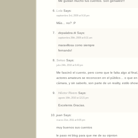
Me gustan mucho tus cuentos. Son geniales!!!
Lola
Says:
septiembre 3rd, 2009 at 9:16 pm
Más… no? :P
depalabra.tk
Says:
septiembre 26th, 2009 at 8:31 am
maravillosa como siempre
fernando!
Sekas
Says:
julio 24th, 2010 at 6:43 pm
Me fascinó el cuento, pero como que le falta algo al fina
actores amateurs se reconocen en el público… o que en
cámara, y sin saberlo, son parte de un reality, estilo show
Héctor Rivero
Says:
agosto 16th, 2010 at 12:21 pm
Excelente.Gracias.
juan
Says:
marzo 21st, 2011 at 6:05 pm
muy buenos sus cuentos
le paso mi blog para que me de su oipnion