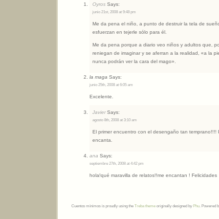
Oyros
Says:
junio 21st, 2008 at 9:48 pm
Me da pena el niño, a punto de destruir la tela de su
esfuerzan en tejerle sólo para él.
Me da pena porque a diario veo niños y adultos que, por
reniegan de imaginar y se aferran a la realidad, «a la p
nunca podrán ver la cara del mago».
la maga
Says:
junio 25th, 2008 at 6:05 am
Excelente.
Javier
Says:
agosto 8th, 2008 at 3:10 am
El primer encuentro con el desengaño tan temprano!!!! P
encanta.
ana
Says:
septiembre 27th, 2008 at 4:42 pm
hola!qué maravilla de relatos!!me encantan ! Felicidades
Cuentos mínimos is proudly using the
Treba theme
originally designed by
Phu
. Powered 